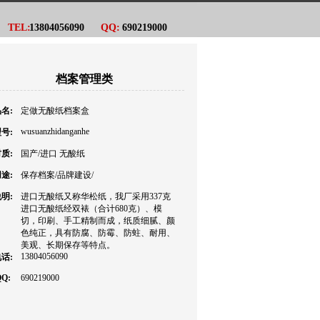
TEL:
13804056090
QQ:
690219000
档案管理类
名:
定做无酸纸档案盒
wusuanzhidanganhe
号:
质:
国产/进口 无酸纸
途:
保存档案/品牌建设/
明:
进口无酸纸又称华松纸，我厂采用337克
进口无酸纸经双裱（合计680克）、模
切，印刷、手工精制而成，纸质细腻、颜
色纯正，具有防腐、防霉、防蛀、耐用、
美观、长期保存等特点。
13804056090
话:
Q:
690219000