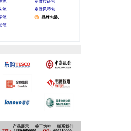
性笔
定做拉链包
珠笔
定做风琴包
字笔
品牌包装:
品笔
产品展示
关于为神
联系我们
TEL:
13804056090
QQ:
690219000