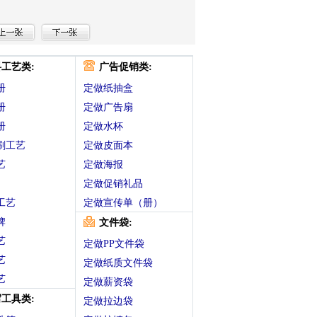
工艺类:
广告促销类:
册
定做纸抽盒
册
定做广告扇
册
定做水杯
刷工艺
定做皮面本
艺
定做海报
定做促销礼品
工艺
定做宣传单（册）
牌
文件袋:
艺
定做PP文件袋
艺
定做纸质文件袋
艺
定做薪资袋
工具类:
定做拉边袋