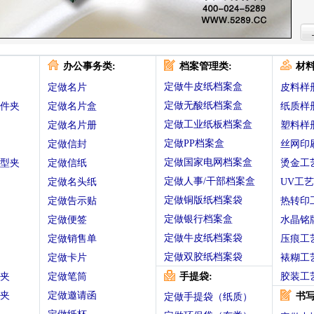
办公事务类:
档案管理类:
材料
定做牛皮纸档案盒
定做名片
皮料样
定做无酸纸档案盒
件夹
定做名片盒
纸质样
定做工业纸板档案盒
定做名片册
塑料样
定做PP档案盒
定做信封
丝网印
定做国家电网档案盒
O型夹
定做信纸
烫金工
定做人事/干部档案盒
定做名头纸
UV工艺
定做铜版纸档案袋
定做告示贴
热转印
定做银行档案盒
定做便签
水晶铭
定做牛皮纸档案袋
定做销售单
压痕工
定做双胶纸档案袋
定做卡片
裱糊工
夹
定做笔筒
手提袋:
胶装工
夹
定做邀请函
书写
定做手提袋（纸质）