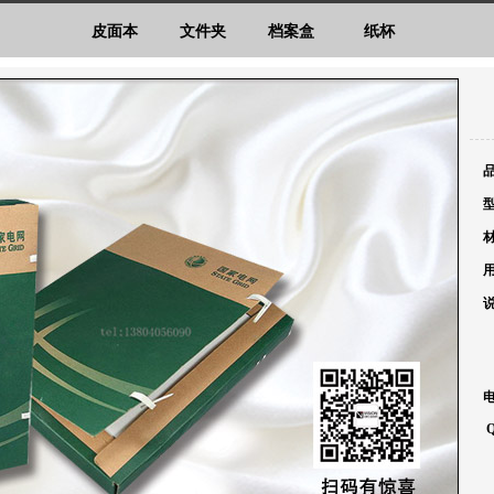
皮面本
文件夹
档案盒
纸杯
品
型
材
用
说
电
Q