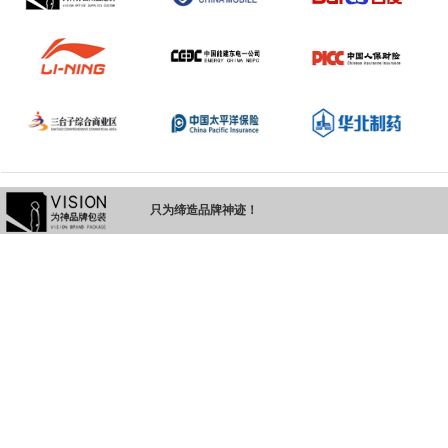
只为缔造品牌神迹！