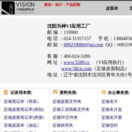
策划 + 设计 + 产品定制
皮面本
沈阳为神VI应用工厂
邮 编 ：110000
电 话 ：024-31357157 手 机：13804056
邮 箱 ：
690219000@qq.com
QQ：690219
客 服 ：400-024-5289
网 址 ：
www.5289.cc
（VI应用执行）
www.58cis.com
（定做皮面制品）
地 址 ：辽宁省沈阳市沈河区青年大街1号
记录用本类:
资料夹类:
办公事务类:
定做笔记本（简装）
定做皮面文件夹
定做名片
定做皮面笔记本(按扣)
定做工业纸板文件夹
定做名片盒
定做皮面笔记本(拼接)
定做PP文件夹
定做名片册
定做皮面本（油边）
定做快劳夹
定做信封