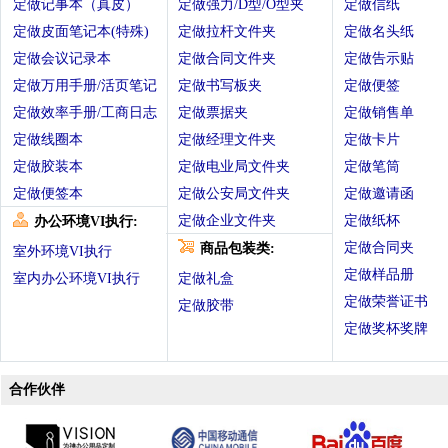
定做记事本（真皮）
定做强力/D型/O型夹
定做信纸
定做皮面笔记本(特殊)
定做拉杆文件夹
定做名头纸
定做会议记录本
定做合同文件夹
定做告示贴
定做万用手册/活页笔记
定做书写板夹
定做便签
定做效率手册/工商日志
定做票据夹
定做销售单
定做线圈本
定做经理文件夹
定做卡片
定做胶装本
定做电业局文件夹
定做笔筒
定做便签本
定做公安局文件夹
定做邀请函
定做企业文件夹
定做纸杯
办公环境VI执行:
定做合同夹
商品包装类:
室外环境VI执行
定做样品册
室内办公环境VI执行
定做礼盒
定做荣誉证书
定做胶带
定做奖杯奖牌
合作伙伴